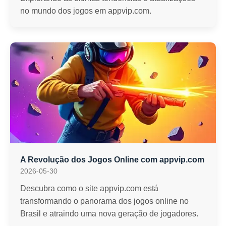
no mundo dos jogos em appvip.com.
A Revolução dos Jogos Online com appvip.com
2026-05-30
Descubra como o site appvip.com está
transformando o panorama dos jogos online no
Brasil e atraindo uma nova geração de jogadores.