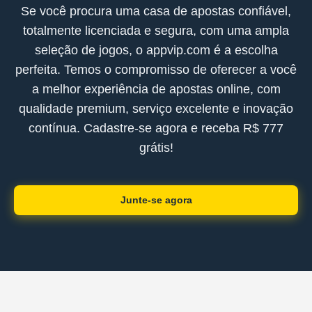
Se você procura uma casa de apostas confiável,
totalmente licenciada e segura, com uma ampla
seleção de jogos, o appvip.com é a escolha
perfeita. Temos o compromisso de oferecer a você
a melhor experiência de apostas online, com
qualidade premium, serviço excelente e inovação
contínua. Cadastre-se agora e receba R$ 777
grátis!
Junte-se agora