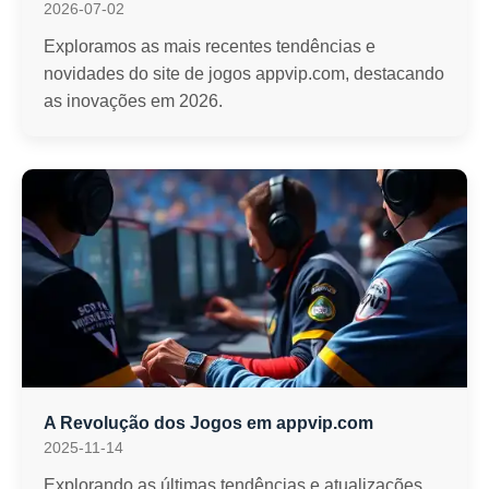
2026-07-02
Exploramos as mais recentes tendências e
novidades do site de jogos appvip.com, destacando
as inovações em 2026.
A Revolução dos Jogos em appvip.com
2025-11-14
Explorando as últimas tendências e atualizações