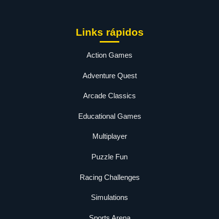
Links rápidos
Action Games
Adventure Quest
Arcade Classics
Educational Games
Multiplayer
Puzzle Fun
Racing Challenges
Simulations
Sports Arena