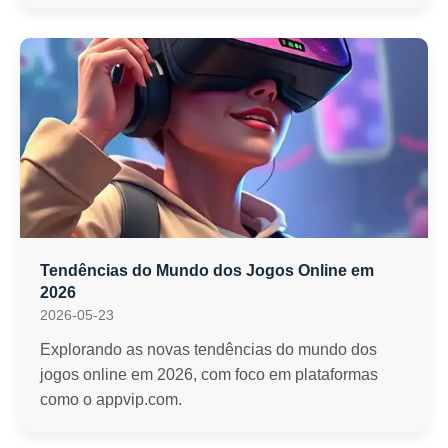
Tendências do Mundo dos Jogos Online em
2026
2026-05-23
Explorando as novas tendências do mundo dos
jogos online em 2026, com foco em plataformas
como o appvip.com.