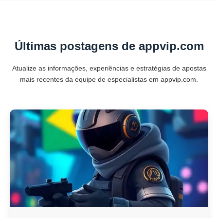
Últimas postagens de appvip.com
Atualize as informações, experiências e estratégias de apostas
mais recentes da equipe de especialistas em appvip.com.