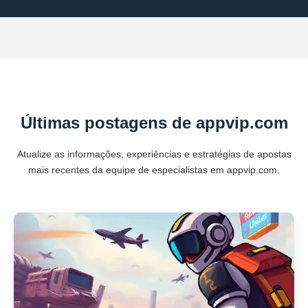
Últimas postagens de appvip.com
Atualize as informações, experiências e estratégias de apostas
mais recentes da equipe de especialistas em appvip.com.