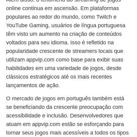
online continua em ascensão. Em plataformas
populares ao redor do mundo, como Twitch e
YouTube Gaming, usuários de língua portuguesa
têm visto um aumento na criação de conteúdos
voltados para seu idioma. Isso é refletido na
popularidade crescente de streamers locais que
utilizam appvip.com como base para exibir suas
habilidades em uma variedade de jogos, desde
clássicos estratégicos até os mais recentes
lançamentos de ação.
O mercado de jogos em português também está
se beneficiando da crescente preocupação com
acessibilidade e inclusão. Desenvolvedores que
atuam em appvip.com estão se esforçando para
tornar seus jogos mais acessíveis a todos os tipos