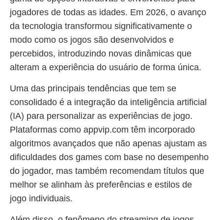
jogadores de todas as idades. Em 2026, o avanço
da tecnologia transformou significativamente o
modo como os jogos são desenvolvidos e
percebidos, introduzindo novas dinâmicas que
alteram a experiência do usuário de forma única.
Uma das principais tendências que tem se
consolidado é a integração da inteligência artificial
(IA) para personalizar as experiências de jogo.
Plataformas como appvip.com têm incorporado
algoritmos avançados que não apenas ajustam as
dificuldades dos games com base no desempenho
do jogador, mas também recomendam títulos que
melhor se alinham às preferências e estilos de
jogo individuais.
Além disso, o fenômeno do streaming de jogos