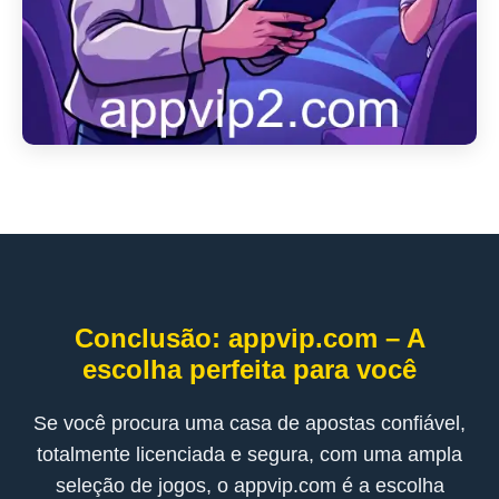
Conclusão: appvip.com – A
escolha perfeita para você
Se você procura uma casa de apostas confiável,
totalmente licenciada e segura, com uma ampla
seleção de jogos, o appvip.com é a escolha